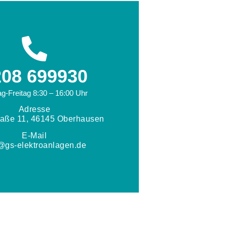
208 699930
g-Freitag 8:30 – 16:00 Uhr
Adresse
raße 11, 46145 Oberhausen
E-Mail
@gs-elektroanlagen.de