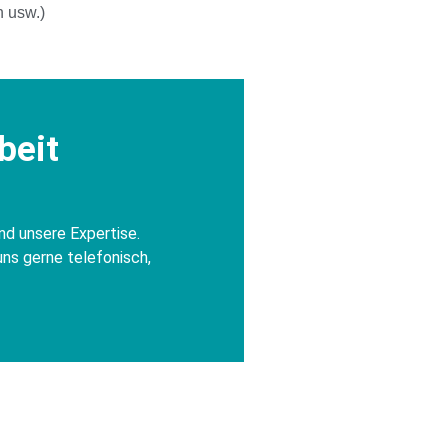
 usw.)
beit
nd unsere Expertise.
uns gerne telefonisch,