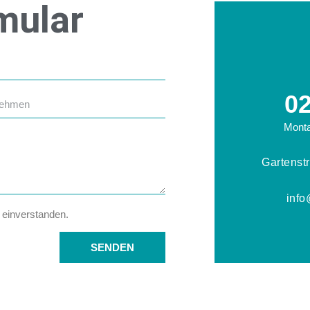
mular
0
Monta
Gartenst
info
 einverstanden.
SENDEN